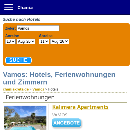
Toggle navigation
Chania
Suche nach Hotels
Vamos: Hotels, Ferienwohnungen
und Zimmern
chaniakreta.de
>
Vamos
>
Hotels
Ferienwohnungen
Kalimera Apartments
VAMOS