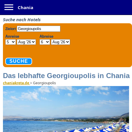
Toggle navigation
Chania
Suche nach Hotels
Das lebhafte Georgioupolis in Chania
chaniakreta.de
>
Georgioupolis