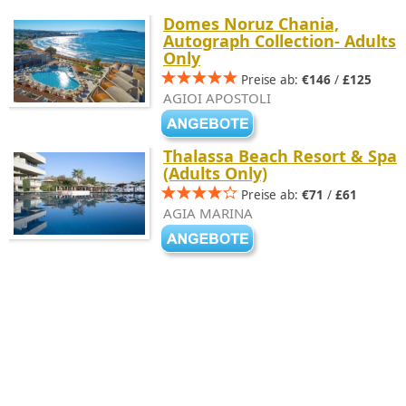
Domes Noruz Chania,
Autograph Collection- Adults
Only
Preise ab:
€146
/
£125
AGIOI APOSTOLI
Thalassa Beach Resort & Spa
(Adults Only)
Preise ab:
€71
/
£61
AGIA MARINA