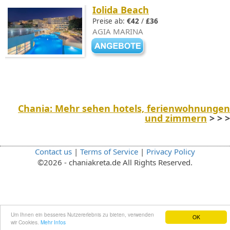
Iolida Beach
Preise ab:
€42
/
£36
AGIA MARINA
Chania: Mehr sehen hotels, ferienwohnungen
und zimmern
> > >
Contact us
|
Terms of Service
|
Privacy Policy
©2026 - chaniakreta.de All Rights Reserved.
Um Ihnen ein besseres Nutzererlebnis zu bieten, verwenden
OK
wir Cookies.
Mehr Infos