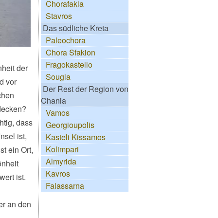
Chorafakia
Stavros
Das südliche Kreta
Paleochora
Chora Sfakion
Fragokastello
heit der
Sougia
d vor
Der Rest der Region von
chen
Chania
tdecken?
Vamos
chtig, dass
Georgioupolis
nsel ist,
Kasteli Kissamos
Kolimpari
st ein Ort,
Almyrida
nheit
Kavros
ert ist.
Falassarna
er an den