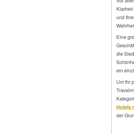
Vor alle
Klarhei
und Ihre
Wahrheit
Eine gr
Geschäft
die Sied
Schönhei
ein einz
Um Ihr 
Travelm
Kategori
Hotels m
der Grun