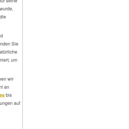
für seine
 wurde,
die
nd
inden Sie
atürliche
niert, um
ben wir
hl an
ues
bis
lungen auf