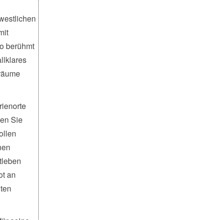
 westlichen
mit
so berühmt
llklares
Träume
rienorte
ßen Sie
ollen
nen
tleben
ot an
hten