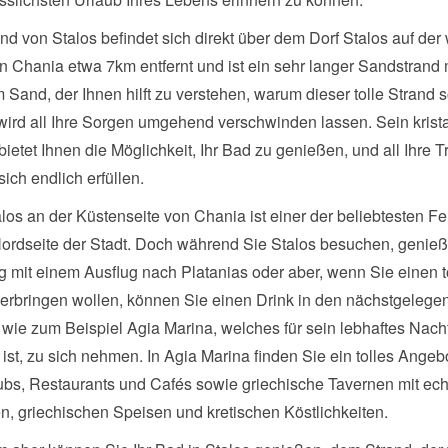
nd von Stalos befindet sich direkt über dem Dorf Stalos auf der
n Chania etwa 7km entfernt und ist ein sehr langer Sandstrand 
Sand, der Ihnen hilft zu verstehen, warum dieser tolle Strand 
 wird all Ihre Sorgen umgehend verschwinden lassen. Sein krista
ietet Ihnen die Möglichkeit, Ihr Bad zu genießen, und all Ihre 
ich endlich erfüllen.
los an der Küstenseite von Chania ist einer der beliebtesten Fe
Nordseite der Stadt. Doch während Sie Stalos besuchen, genie
g mit einem Ausflug nach Platanias oder aber, wenn Sie einen t
erbringen wollen, können Sie einen Drink in den nächstgelege
 wie zum Beispiel Agia Marina, welches für sein lebhaftes Nach
ist, zu sich nehmen. In Agia Marina finden Sie ein tolles Angeb
ubs, Restaurants und Cafés sowie griechische Tavernen mit ec
en, griechischen Speisen und kretischen Köstlichkeiten.