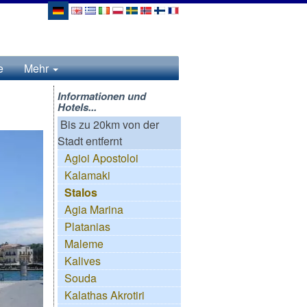
e
Mehr
Informationen und
Hotels...
Bis zu 20km von der
Stadt entfernt
Agioi Apostoloi
Kalamaki
Stalos
Agia Marina
Platanias
Maleme
Kalives
Souda
Kalathas Akrotiri