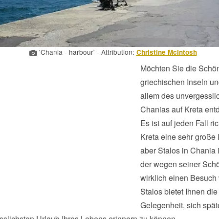
'Chania - harbour' - Attribution:
Christine McIntosh
Möchten Sie die Schön
griechischen Inseln un
allem des unvergessli
Chanias auf Kreta en
Es ist auf jeden Fall ri
Kreta eine sehr große I
aber Stalos in Chania i
der wegen seiner Schö
wirklich einen Besuch w
Stalos bietet Ihnen die
Gelegenheit, sich spät
sslichsten Urlaub Ihres Lebens erinnern zu können.