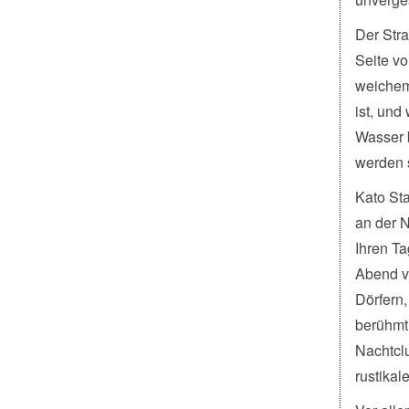
Der Stra
Seite vo
weichem 
ist, und
Wasser b
werden s
Kato Sta
an der 
Ihren Ta
Abend v
Dörfern,
berühmt 
Nachtcl
rustikal