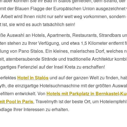
m aber können Sie Ihr Bad in Stalos genießen, dem Strand, der 
t mit der Blauen Flagge der Europäischen Union ausgezeichnet
 Arbeit wird Ihnen nicht nur sehr weit weg vorkommen, sondern 
 ist, sie wird es auch tatsächlich sein!
oße Auswahl an Hotels, Apartments, Restaurants, Strandbars u
en stehen zu Ihrer Verfügung, und etwa 1,5 Kilometer entfernt f
lung von Pano Stalos. Ein kleines, malerisches Dorf, welches n
t, atemberaubende Strände und traditionelle Architektur kombi
igartiges Ferienziel auf der Insel Kreta zu erschaffen!
perfektes
Hotel in Stalós
und auf der ganzen Welt zu finden, ha
yth, die einzigartige Hotelsuchmaschine mit der größten Auswa
efiltern entwickelt. Von
Hotels mit Parkplatz in Bernkastel-K
it Pool in Paris
, Travelmyth ist der beste Ort, um Hotelempfeh
dlage Ihrer Interessen zu erhalten.