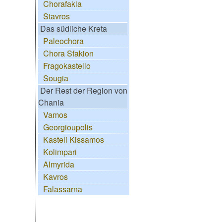
Chorafakia
Stavros
Das südliche Kreta
Paleochora
Chora Sfakion
Fragokastello
Sougia
Der Rest der Region von
Chania
Vamos
Georgioupolis
Kasteli Kissamos
Kolimpari
Almyrida
Kavros
Falassarna