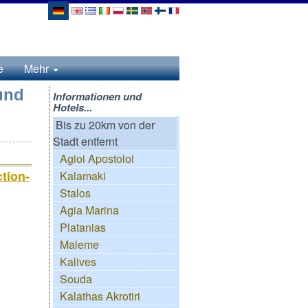
e
Mehr
und
Informationen und
Hotels...
Bis zu 20km von der
Stadt entfernt
Agioi Apostoloi
tion-
Kalamaki
Stalos
Agia Marina
Platanias
Maleme
Kalives
Souda
Kalathas Akrotiri