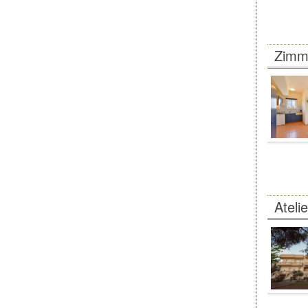
Zimm
Ateli