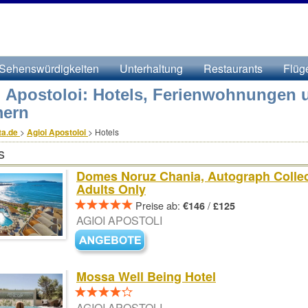
Sehenswürdigkeiten
Unterhaltung
Restaurants
Flüg
i Apostoloi: Hotels, Ferienwohnungen 
ern
ta.de
>
Agioi Apostoloi
>
Hotels
s
Domes Noruz Chania, Autograph Collec
Adults Only
Preise ab:
/
€146
£125
AGIOI APOSTOLI
Mossa Well Being Hotel
AGIOI APOSTOLI